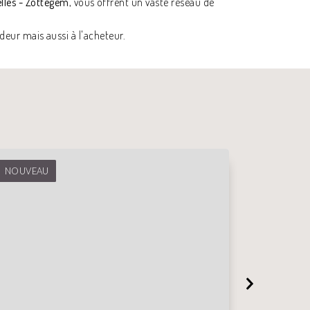
elles - Zottegem
, vous offrent un vaste réseau de
eur mais aussi à l'acheteur.
NOUVEAU
NOUVEA