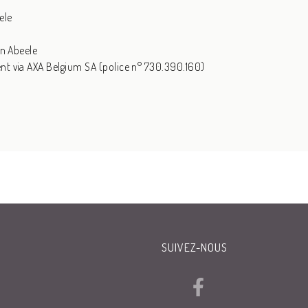
ele
en Abeele
nt via AXA Belgium SA (police n° 730.390.160)
SUIVEZ-NOUS