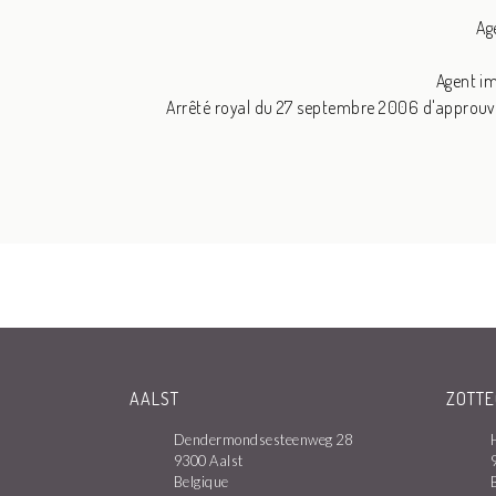
Ag
Agent im
Arrêté royal du 27 septembre 2006 d'approu
AALST
ZOTT
Dendermondsesteenweg 28
9300 Aalst
Belgique