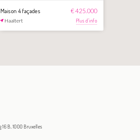
Maison 4 façades
Appartem
€ 425.000
terrasse
Haaltert
Plus d'info
Dender
16 B, 1000 Bruxelles