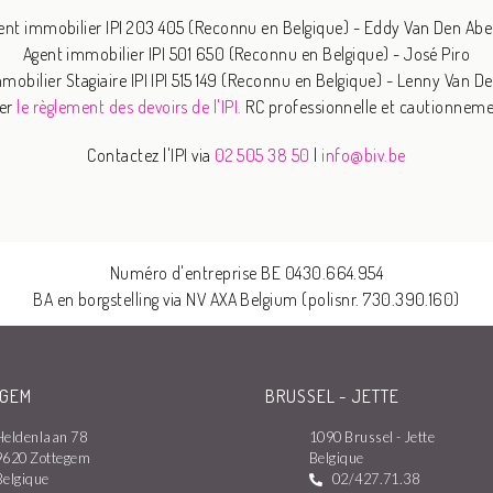
ent immobilier IPI 203 405 (Reconnu en Belgique) - Eddy Van Den Abe
Agent immobilier IPI 501 650 (Reconnu en Belgique) - José Piro
mobilier Stagiaire IPI IPI 515 149 (Reconnu en Belgique) - Lenny Van D
ver
le règlement des devoirs de l'IPI.
RC professionnelle et cautionneme
Contactez l'IPI via
02 505 38 50
|
info@biv.be
Numéro d'entreprise BE 0430.664.954
BA en borgstelling via NV AXA Belgium (polisnr. 730.390.160)
EGEM
BRUSSEL - JETTE
Heldenlaan 78
1090 Brussel - Jette
9620 Zottegem
Belgique
Belgique
02/427.71.38