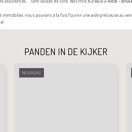
les assurances, .. sont laissés de côté. Nos trois bureaux à
Alost - Brux
mmobilier, nous pouvons à la fois fournir une aide précieuse au vend
ue!
PANDEN IN DE KIJKER
NOUVEAU