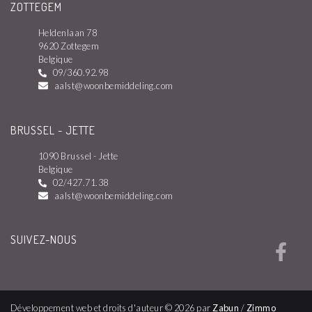
ZOTTEGEM
Heldenlaan 78
9620 Zottegem
Belgique
09/360.92.98
aalst@woonbemiddeling.com
BRUSSEL - JETTE
1090 Brussel - Jette
Belgique
02/427.71.38
aalst@woonbemiddeling.com
SUIVEZ-NOUS
Développement web et droits d'auteur © 2026 par
Zabun
/
Zimmo