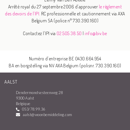
Arrêté royal du 27 septembre 2006 d'approuver
le règlement
des devoirs de l'IPI.
RC professionnelle et cautionnement via AXA
Belgium SA (police n° 730.390.160)
Contactez l'IPI via
02 505 38 50
|
info@biv.be
Numéro d'entreprise BE 0430.664.954
BA en borgstelling via NV AXA Belgium (polisnr. 730.390.160)
AALST
Dendermondsesteenweg 28
9300 Aalst
Belgique
053/78.99.36
aalst@woonbemiddeling.com