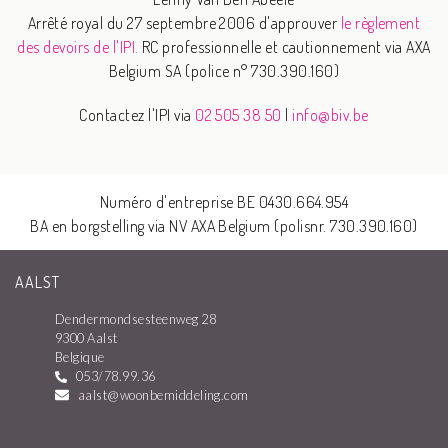
Arrêté royal du 27 septembre 2006 d'approuver
le règlement
des devoirs de l'IPI.
RC professionnelle et cautionnement via AXA
Belgium SA (police n° 730.390.160)
Contactez l'IPI via
02 505 38 50
|
info@biv.be
Numéro d'entreprise BE 0430.664.954
BA en borgstelling via NV AXA Belgium (polisnr. 730.390.160)
AALST
Dendermondsesteenweg 28
9300 Aalst
Belgique
053/78.99.36
aalst@woonbemiddeling.com