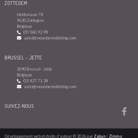
ZOTTEGEM
Heldenlaan 78
9620 Zottegem
Belgique
09/360.92.98
aalst@woonbemiddeling.com
BRUSSEL - JETTE
1090 Brussel - Jette
Belgique
02/427.71.38
aalst@woonbemiddeling.com
SUIVEZ-NOUS
Développement web et droits d'auteur © 2026 par
Zabun
/
Zimmo