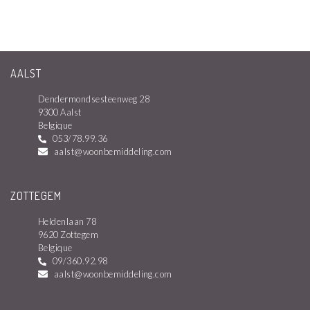
AALST
Dendermondsesteenweg 28
9300 Aalst
Belgique
053/78.99.36
aalst@woonbemiddeling.com
ZOTTEGEM
Heldenlaan 78
9620 Zottegem
Belgique
09/360.92.98
aalst@woonbemiddeling.com