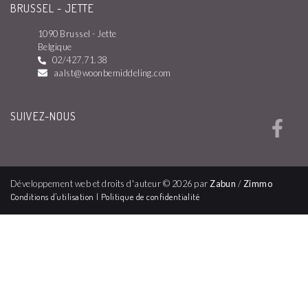
BRUSSEL - JETTE
1090 Brussel - Jette
Belgique
02/427.71.38
aalst@woonbemiddeling.com
SUIVEZ-NOUS
Développement web et droits d'auteur © 2026 par
Zabun
/
Zimmo
Conditions d'utilisation
|
Politique de confidentialité