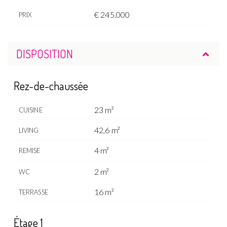
€ 245.000
PRIX
DISPOSITION
Rez-de-chaussée
23 m²
CUISINE
42,6 m²
LIVING
4 m²
REMISE
2 m²
WC
16 m²
TERRASSE
Étage 1