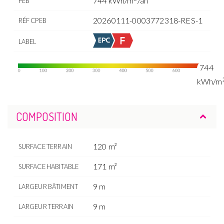
744 kWh/m
/an
PEB
20260111-0003772318-RES-1
RÉF CPEB
LABEL
744
kWh/m
COMPOSITION
120 m²
SURFACE TERRAIN
171 m²
SURFACE HABITABLE
9 m
LARGEUR BÂTIMENT
9 m
LARGEUR TERRAIN