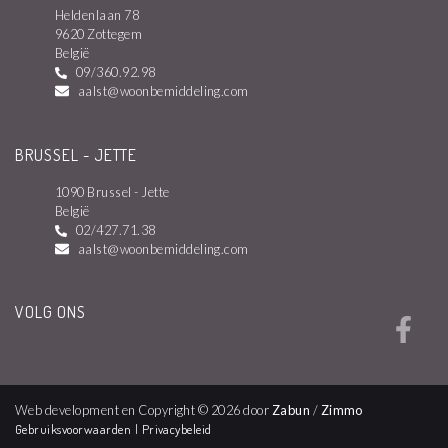
Heldenlaan 78
9620 Zottegem
België
09/360.92.98
aalst@woonbemiddeling.com
BRUSSEL - JETTE
1090 Brussel - Jette
België
02/427.71.38
aalst@woonbemiddeling.com
VOLG ONS
Web development en Copyright © 2026 door
Zabun
/
Zimmo
Gebruiksvoorwaarden
|
Privacybeleid