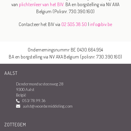
van
plichtenleer van het BIV.
BA en borgstelling via NV AXA
Belgium (Polisnr. 730.390.160)
Contacteer het BIV via
02 505 38 50
|
info@biv.be
Ondernemingsnummr BE 0430.664.954
BA en borgstelling via NV AXA Belgium (polisnr. 730.390.160)
AALST
Dendermondsesteenweg 28
9300 Aalst
België
053/78.99.36
aalst@woonbemiddeling.com
ZOTTEGEM