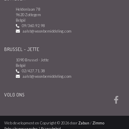
Heldenlaan 78
9620 Zottegem
België
09/360.92.98
aalst@woonbemiddeling.com
BRUSSEL - JETTE
1090 Brussel - Jette
België
02/427.71.38
aalst@woonbemiddeling.com
VOLG ONS
Web development en Copyright © 2026 door
Zabun
/
Zimmo
Gebruiksvoorwaarden
|
Privacybeleid