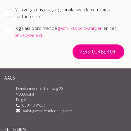
Mijn gegevens mogen gebruikt worden om mij te
contacteren.
Ik ga akkoord met de
gebruiksvoorwaarden
en het
privacybeleid
.
VERSTUUR BERICHT
AALST
Dendermondsesteenweg 28
9300 Aalst
België
053/78.99.36
aalst@woonbemiddeling.com
ZOTTEGEM