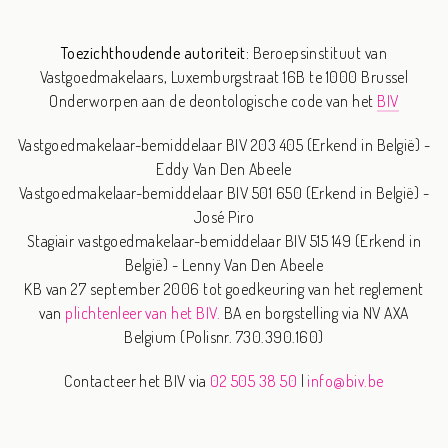
Toezichthoudende autoriteit:
Beroepsinstituut van
Vastgoedmakelaars,
Luxemburgstraat 16B te 1000 Brussel
Onderworpen aan de deontologische code van het
BIV
Vastgoedmakelaar-bemiddelaar BIV 203 405 (Erkend in België) -
Eddy Van Den Abeele
Vastgoedmakelaar-bemiddelaar BIV 501 650 (Erkend in België) -
José Piro
Stagiair vastgoedmakelaar-bemiddelaar BIV 515 149 (Erkend in
België) - Lenny Van Den Abeele
KB van 27 september 2006 tot goedkeuring van het reglement
van
plichtenleer van het BIV.
BA en borgstelling via NV AXA
Belgium (Polisnr. 730.390.160)
Contacteer het BIV via
02 505 38 50
|
info@biv.be