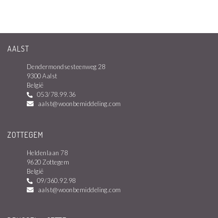
AALST
Dendermondsesteenweg 28
9300 Aalst
België
053/78.99.36
aalst@woonbemiddeling.com
ZOTTEGEM
Heldenlaan 78
9620 Zottegem
België
09/360.92.98
aalst@woonbemiddeling.com