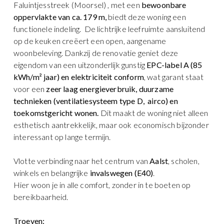
Faluintjesstreek (Moorsel) , met een
bewoonbare
oppervlakte van ca. 179 m,
biedt deze woning een
functionele indeling. De lichtrijke leefruimte aansluitend
op de keuken creëert een open, aangename
woonbeleving. Dankzij de renovatie geniet deze
eigendom van een uitzonderlijk gunstig
EPC-label A (85
kWh/m² jaar) en elektriciteit conform
, wat garant staat
voor een
zeer laag energieverbruik, duurzame
technieken (ventilatiesysteem type D, airco) en
toekomstgericht wonen.
Dit maakt de woning niet alleen
esthetisch aantrekkelijk, maar ook economisch bijzonder
interessant op lange termijn.
Vlotte verbinding naar het centrum van
Aalst
, scholen,
winkels en belangrijke
invalswegen (E40)
.
Hier woon je in alle comfort, zonder in te boeten op
bereikbaarheid.
Troeven: