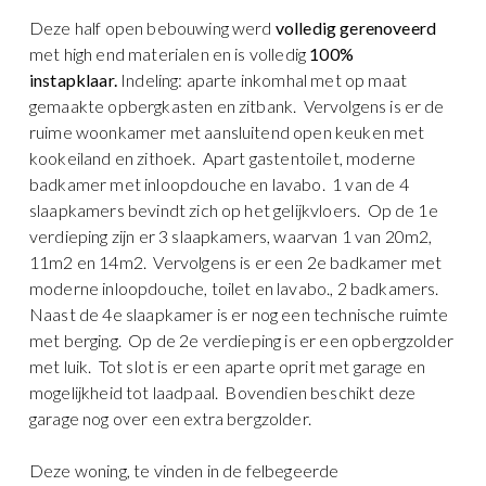
Deze half open bebouwing werd
volledig gerenoveerd
met high end materialen en is volledig
100%
instapklaar.
Indeling: aparte inkomhal met op maat
gemaakte opbergkasten en zitbank. Vervolgens is er de
ruime woonkamer met aansluitend open keuken met
kookeiland en zithoek. Apart gastentoilet, moderne
badkamer met inloopdouche en lavabo. 1 van de 4
slaapkamers bevindt zich op het gelijkvloers. Op de 1e
verdieping zijn er 3 slaapkamers, waarvan 1 van 20m2,
11m2 en 14m2. Vervolgens is er een 2e badkamer met
moderne inloopdouche, toilet en lavabo., 2 badkamers.
Naast de 4e slaapkamer is er nog een technische ruimte
met berging. Op de 2e verdieping is er een opbergzolder
met luik. Tot slot is er een aparte oprit met garage en
mogelijkheid tot laadpaal. Bovendien beschikt deze
garage nog over een extra bergzolder.
Deze woning, te vinden in de felbegeerde