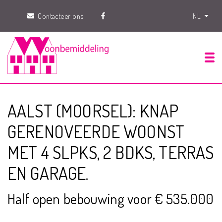
Contacteer ons
NL
Tog
AALST (MOORSEL): KNAP
GERENOVEERDE WOONST
MET 4 SLPKS, 2 BDKS, TERRAS
EN GARAGE.
Half open bebouwing voor € 535.000