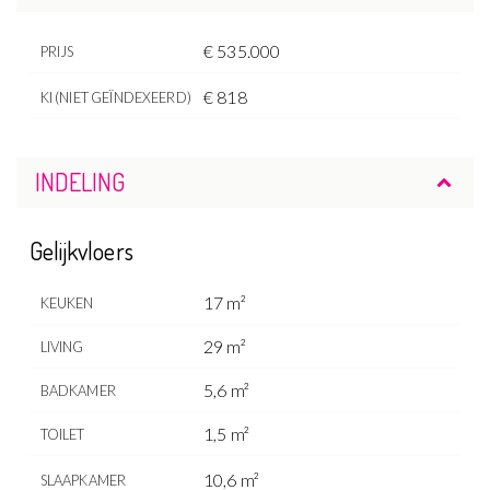
€ 535.000
PRIJS
€ 818
KI (NIET GEÏNDEXEERD)
INDELING
Gelijkvloers
17 m²
KEUKEN
29 m²
LIVING
5,6 m²
BADKAMER
1,5 m²
TOILET
10,6 m²
SLAAPKAMER