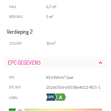
6,7 m²
HALL
5 m²
BERGING
Verdieping 2
10 m²
ZOLDER
EPC GEGEVENS
2
85 kWh/m
/jaar
EPC
20260506-0003864022-RES-1
EPC REF.
LABEL
85