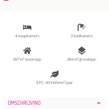
4 slaapkamers
2 badkamers
187 m² woonopp.
286 m² grondopp.
2
EPC: 85 kWh/m
/jaar
OMSCHRIJVING