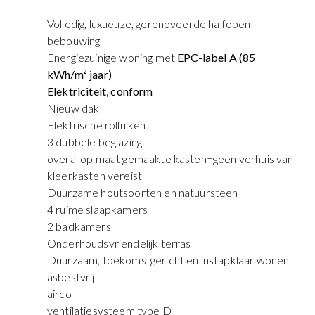
Volledig, luxueuze, gerenoveerde halfopen
bebouwing
Energiezuinige woning met
EPC-label A (85
kWh/m² jaar)
Elektriciteit, conform
Nieuw dak
Elektrische rolluiken
3 dubbele beglazing
overal op maat gemaakte kasten=geen verhuis van
kleerkasten vereist
Duurzame houtsoorten en natuursteen
4 ruime slaapkamers
2 badkamers
Onderhoudsvriendelijk terras
Duurzaam, toekomstgericht en instapklaar wonen
asbestvrij
airco
ventilatiesysteem type D