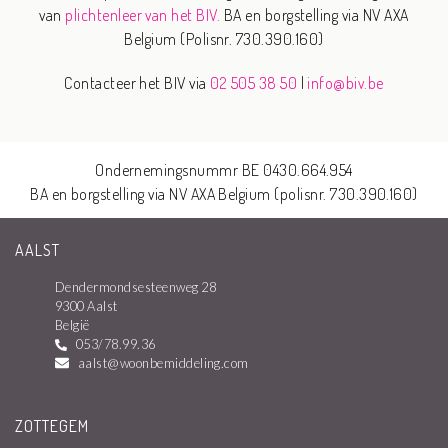
van
plichtenleer van het BIV.
BA en borgstelling via NV AXA
Belgium (Polisnr. 730.390.160)
Contacteer het BIV via
02 505 38 50
|
info@biv.be
Ondernemingsnummr BE 0430.664.954
BA en borgstelling via NV AXA Belgium (polisnr. 730.390.160)
AALST
Dendermondsesteenweg 28
9300 Aalst
België
053/78.99.36
aalst@woonbemiddeling.com
ZOTTEGEM