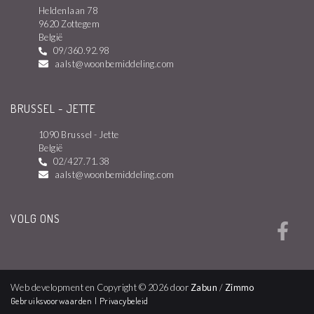
Heldenlaan 78
9620 Zottegem
België
09/360.92.98
aalst@woonbemiddeling.com
BRUSSEL - JETTE
1090 Brussel - Jette
België
02/427.71.38
aalst@woonbemiddeling.com
VOLG ONS
Web development en Copyright © 2026 door
Zabun
/
Zimmo
Gebruiksvoorwaarden
|
Privacybeleid