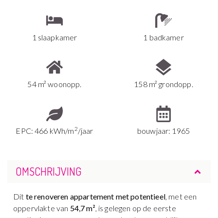
1 slaapkamer
1 badkamer
54 m² woonopp.
158 m² grondopp.
2
EPC: 466 kWh/m
/jaar
bouwjaar: 1965
OMSCHRIJVING
Dit
te renoveren appartement met potentieel
, met een
oppervlakte van
54,7 m²
, is gelegen op de eerste