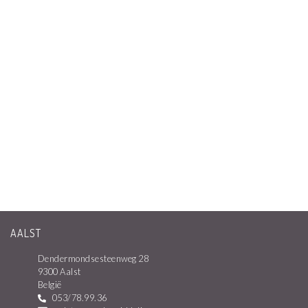
AALST
Dendermondsesteenweg 28
9300 Aalst
België
053/78.99.36