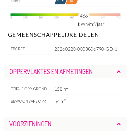
LABEL
466
2
kWh/m
/jaar
GEMEENSCHAPPELIJKE DELEN
20260220-0003806790-GD-1
EPC REF.
OPPERVLAKTES EN AFMETINGEN
158 m²
TOTALE OPP. GROND
54 m²
BEWOONBARE OPP.
VOORZIENINGEN