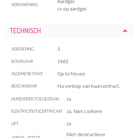
Aardgas
VERWARMING
cv op aardgas
TECHNISCH
1
VERDIEPING
1965
BOUWJAAR
Op te frissen
ALGEMENE STAAT
Na verloop van huurcontract.
BESCHIKBAAR
Ja
HUISDIEREN TOEGESTAAN
Ja, Niet conform
ELEKTRICITEITSCERTIFICAAT
Ja
LIFT
Niet-destructieve
ASBEST - ATTEST