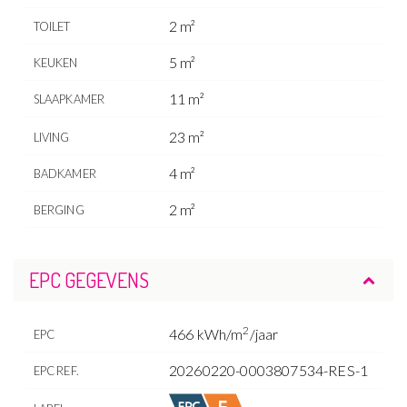
2 m²
TOILET
5 m²
KEUKEN
11 m²
SLAAPKAMER
23 m²
LIVING
4 m²
BADKAMER
2 m²
BERGING
EPC GEGEVENS
2
466 kWh/m
/jaar
EPC
20260220-0003807534-RES-1
EPC REF.